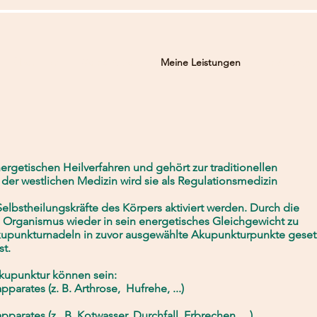
Über mich
Meine Arbeit
Meine Leistungen
Ernährungs
ergetischen Heilverfahren und gehört zur traditionellen
 der westlichen Medizin wird sie als Regulationsmedizin
Selbstheilungskräfte des Körpers aktiviert werden. Durch die
n Organismus wieder in sein energetisches Gleichgewicht zu
kupunkturnadeln in zuvor ausgewählte Akupunkturpunkte geset
st.
Akupunktur können sein:
rates (z. B. Arthrose, Hufrehe, ...)
rates (z . B. Kotwasser, Durchfall, Erbrechen, ...)