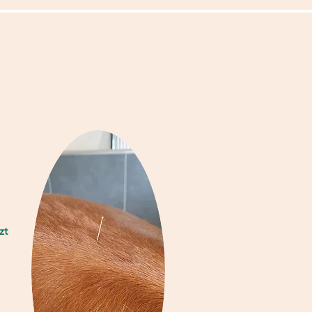
beratung
Dentalhygiene
Partner
zt